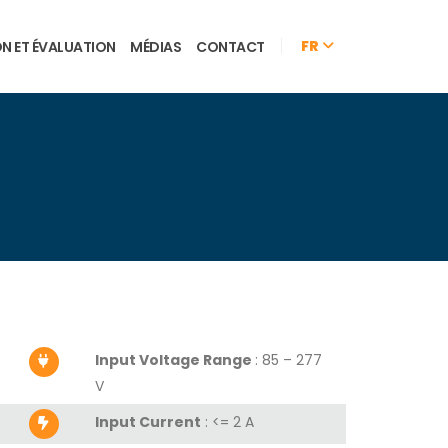
FR
ON ET ÉVALUATION
MÉDIAS
CONTACT
Input Voltage Range
: 85 – 277
V
Input Current
:
<= 2 A