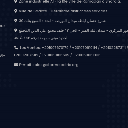
Zone industrielle A1 - la 10e ville de Ramadan à Sharqia.
Ville de Sadate - Deuxième district des services
30 شارع عثمان اباظة ميدان البورصة - امتداد السبع بنات
ous
المحور المركزي - ميدان ليله القدر - الحي ١٢ خلف مجمع علي الدين المجمع
الجديد مبني ب وحدة رقم ١٥٣ & ١٥٤
t
Les Ventes: +201007670179 / +201070910114 / +201022873111 
+201021075112 / +201060166689 / +201050861336
Al-
E-mail:
sales@stormelectric.org