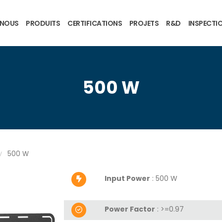
-NOUS
PRODUITS
CERTIFICATIONS
PROJETS
R&D
INSPECTI
500 W
500 W
Input Power
: 500 W
Power Factor
:
>=0.97