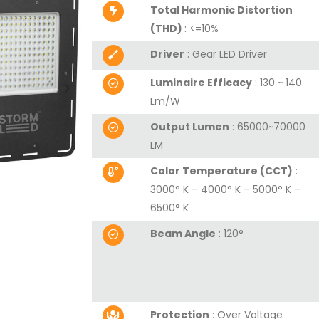
Total Harmonic Distortion
(THD)
:
<=10%
Driver
: Gear LED Driver
Luminaire Efficacy
: 130 ~ 140
Lm/W
Output Lumen
:
65000~70000
LM
Color Temperature (CCT)
:
3000° K – 4000° K – 5000° K –
6500° K
Beam Angle
:
120°
Protection
:
Over Voltage