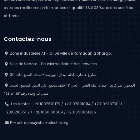
avec les meilleures performances et qualité. L&#039;une des sociétés
Al-Hoda
Contactez-nous
Zone industrielle A1 - la 10e ville de Ramadan à Sharqia.
Ville de Sadate - Deuxième district des services
30 شارع عثمان اباظة ميدان البورصة - امتداد السبع بنات
المحور المركزي - ميدان ليله القدر - الحي ١٢ خلف مجمع علي الدين المجمع الجديد
مبني ب وحدة رقم ١٥٣ & ١٥٤
Les Ventes: +201007670179 / +201070910114 / +201022873111 /
+201021075112 / +201060166689 / +201050861336
E-mail:
sales@stormelectric.org