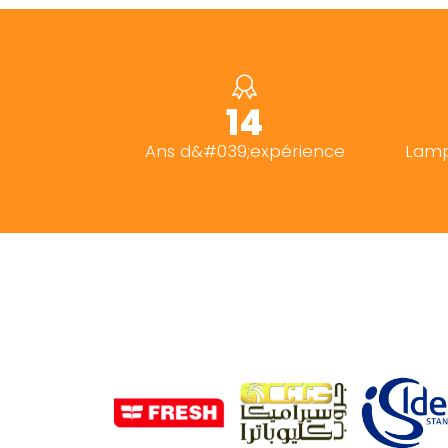
15+
Ans d&#039;expérience
Lamp