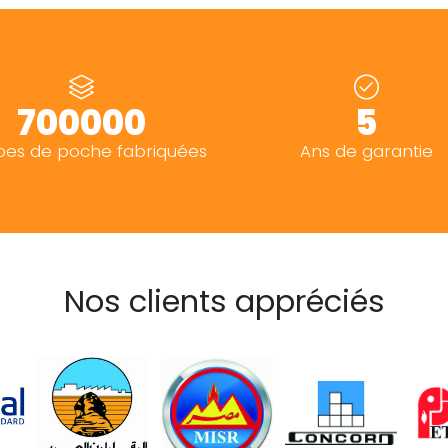
750000+
5
es de poche fabriquées
Ans de garantie
Nos clients appréciés