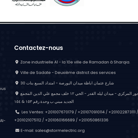
Contactez-nous
Zone industrielle A1 - la 10e ville de Ramadan à Sharqia.
Ville de Sadate - Deuxième district des services
30 شارع عثمان اباظة ميدان البورصة - امتداد السبع بنات
ous
المحور المركزي - ميدان ليله القدر - الحي ١٢ خلف مجمع علي الدين المجمع
الجديد مبني ب وحدة رقم ١٥٣ & ١٥٤
t
Les Ventes: +201007670179 / +201070910114 / +201022873111 
+201021075112 / +201060166689 / +201050861336
Al-
E-mail:
sales@stormelectric.org