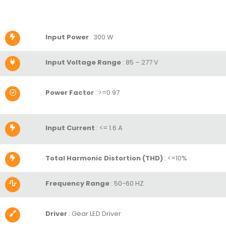
Input Power
: 300 W
Input Voltage Range
: 85 – 277 V
Power Factor
:
>=0.97
Input Current
:
<= 1.6 A
Total Harmonic Distortion (THD)
:
<=10%
Frequency Range
: 50-60 HZ
Driver
: Gear LED Driver