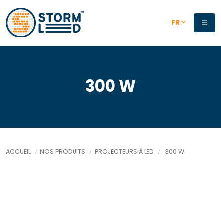
Aller au contenu principal
FR
300 W
ACCUEIL
NOS PRODUITS
PROJECTEURS À LED
300 W