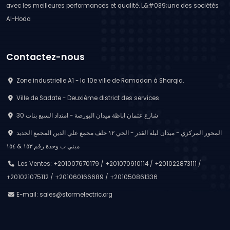
avec les meilleures performances et qualité. L&#039;une des sociétés
Al-Hoda
Contactez-nous
Zone industrielle A1 - la 10e ville de Ramadan à Sharqia.
Ville de Sadate - Deuxième district des services
30 شارع عثمان اباظة ميدان البورصة - امتداد السبع بنات
المحور المركزي - ميدان ليله القدر - الحي ١٢ خلف مجمع علي الدين المجمع الجديد
مبني ب وحدة رقم ١٥٣ & ١٥٤
Les Ventes: +201007670179 / +201070910114 / +201022873111 /
+201021075112 / +201060166689 / +201050861336
E-mail:
sales@stormelectric.org