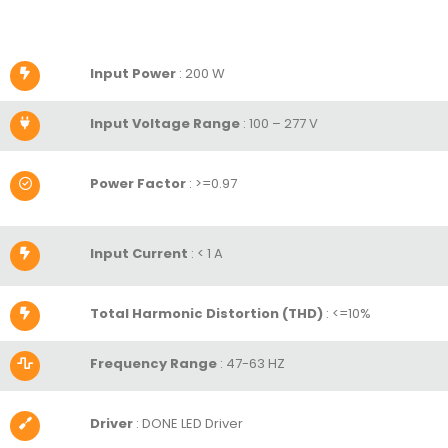
Input Power
: 200 W
Input Voltage Range
: 100 – 277 V
Power Factor
:
>=0.97
Input Current
:
< 1 A
Total Harmonic Distortion (THD)
:
<=10%
Frequency Range
: 47-63 HZ
Driver
: DONE LED Driver