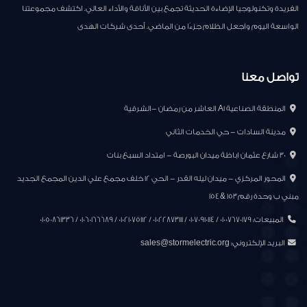
الفريدة وتكنولوجيا الإضاءة الحديثة تجمع بين الأناقة والأداء العالي. اكتشف مجموعتنا
الواسعة اليوم واجعل الظلام جزءًا من الماضي. أحدى شركات الهدى
تواصل معنا
المنطقة الصناعية A1 العاشر من رمضان -الشرقية
مدينة السادات - حي الخدمات الثاني
30 شارع عثمان اباظة ميدان البورصة - امتداد السبع بنات
المحور المركزي - ميدان ليله القدر - الحي ١٢ خلف مجمع علي الدين المجمع الجديد
مبني ب وحدة رقم ١٥٣ & ١٥٤
المبيعات: 01007670179 / 01070910114 / 01022873111 / 01021075112 / 01060166689 / 01050861336
البريد الإلكتروني:
sales@stormelectric.org