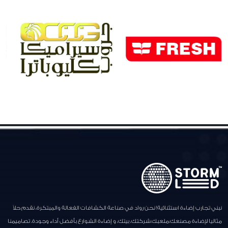
نبني تجارب إضاءة استثنائية! نحن رواد في صناعة الكشافات الفعالة والمبتكرة، نقدم حلاً
مثاليا لإضاءة مصنعك،ملعبك،شركتك، بيتك، و إضاءة الشوارع بأفضل أداء وجودة. تصاميمنا