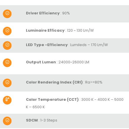
Driver Efficiency
: 90%
Luminaire Efficacy
: 120 ~ 130 Lm/W
LED Type -Efficiency
: Lumileds – 170 Lm/W
Output Lumen
:
24000~26000 LM
Color Rendering Index (CRI)
:
Ra>=80%
Color Temperature (CCT)
: 3000 K - 4000 K – 5000
K – 6500 K
SDCM
: 1-3 Steps