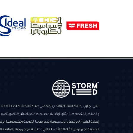
نبني تجارب إضاءة استثنائية! نحن رواد في صناعة الكشافات الفعالة
والمبتكرة، نقدم حلاً مثاليا لإضاءة مصنعك،ملعبك،شركتك، بيتك، و
إضاءة الشوارع بأفضل أداء وجودة. تصاميمنا الفريدة وتكنولوجيا الإض
الحديثة تجمع بين الأناقة والأداء العالي. اكتشف مجموعتنا الواسعة