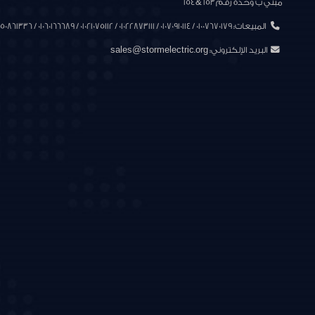
مبني ب وحدة رقم ١٥٣ & ١٥٤
المبيعات: 01007670179 / 01070910114 / 01022873111 / 01021075112 / 01060166689 / 01050861336
البريد الإلكتروني:
sales@stormelectric.org