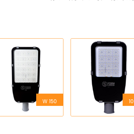
150 W
1