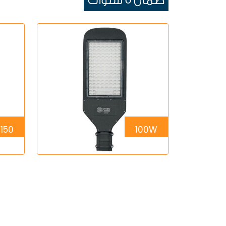
ضمان 5 سنوات
150 W
100W