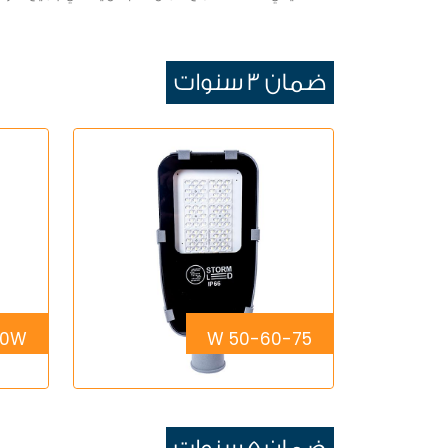
ضمان 3 سنوات
00W
50-60-75 W