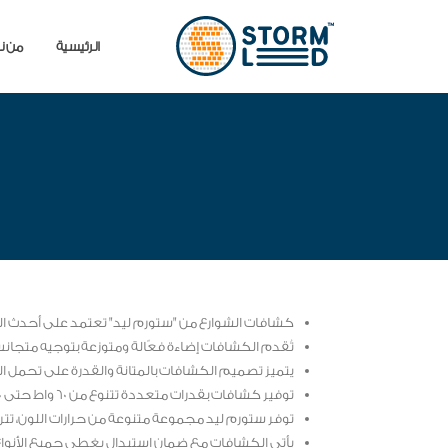
جاوز إلى المحتوى الرئيسي
الرئيسية
من ن
كشافات الشوارع من "ستورم ليد" تعتمد على أحدث التق
تُقدم الكشافات إضاءة فعّالة ومتوزعة بتوجيه متجانس
يتميز تصميم الكشافات بالمتانة والقدرة على تحمل التغ
توفير كشافات بقدرات متعددة تتنوع من 60 واط حتى 200 واط، مما يلبي احتياجات مختلفة للإضاءة في المناطق العامة.
توفر ستورم ليد مجموعة متنوعة من حرارات اللون، تتراوح من 3000 كيلفن إلى 6500 كيلفن، مما يتيح للمستخدمين اختيار اللون المثالي ب
يأتي الكشافات مع ضمان استبدال يغطي جميع الأنواع، م