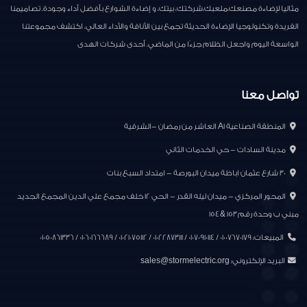
مثاليا لإضاءة مصنعك،ملعبك،شركتك، بيتك، و إضاءة الشوارع بأفضل أداء وجودة. تصاميمنا
الفريدة وتكنولوجيا الإضاءة الحديثة تجمع بين الأناقة والأداء العالي. اكتشف مجموعتنا
الواسعة اليوم واجعل الظلام جزءًا من الماضي. أحدى شركات الهدى
تواصل معنا
المنطقة الصناعية A1 العاشر من رمضان -الشرقية
مدينة السادات - حي الخدمات الثاني
30 شارع عثمان اباظة ميدان البورصة - امتداد السبع بنات
المحور المركزي - ميدان ليله القدر - الحي ١٢ خلف مجمع علي الدين المجمع الجديد
مبني ب وحدة رقم ١٥٣ & ١٥٤
المبيعات: 01007670179 / 01070910114 / 01022873111 / 01021075112 / 01060166689 / 01050861336
البريد الإلكتروني:
sales@stormelectric.org