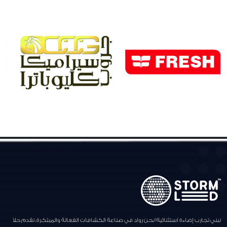
نبني تجارب إضاءة استثنائية! نحن رواد في صناعة الكشافات الفعالة والمبتكرة، نقدم حلاً