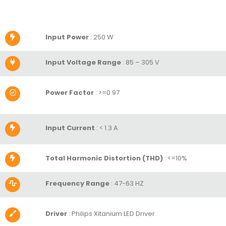
Input Power
: 250 W
Input Voltage Range
: 85 – 305 V
Power Factor
:
>=0.97
Input Current
:
< 1.3 A
Total Harmonic Distortion (THD)
:
<=10%
Frequency Range
: 47-63 HZ
Driver
: Philips Xitanium LED Driver