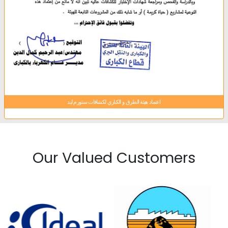
اعتماد هيئة الطرق و الكباري لكشافات ستورم ليد
Our Valued Customers