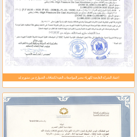
اعتماد الشركة القابضة لكهرباء مصر المواصفات الفنية لكشافات الشوارع من ستورم ليد